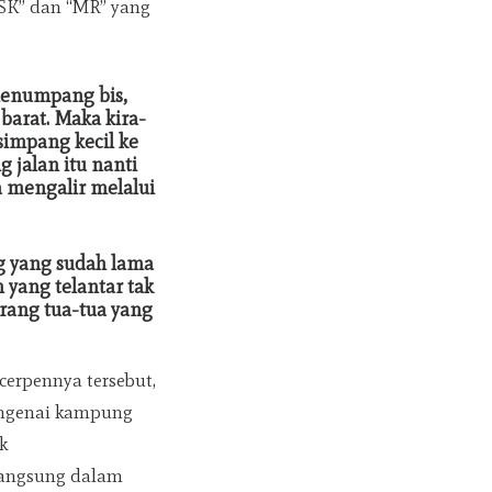
RSK” dan “MR” yang
menumpang bis,
barat. Maka kira-
simpang kecil ke
 jalan itu nanti
a mengalir melalui
g yang sudah lama
yang telantar tak
rang tua-tua yang
cerpennya tersebut,
engenai kampung
k
 langsung dalam