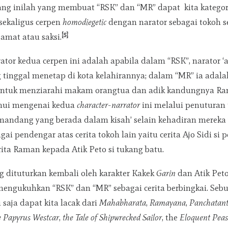
ang inilah yang membuat “RSK” dan “MR” dapat kita kategori
sekaligus cerpen
homodiegetic
dengan narator sebagai tokoh 
[5]
gamat atau saksi.
ator kedua cerpen ini adalah apabila dalam “RSK”, narator 
 tinggal menetap di kota kelahirannya; dalam “MR” ia adala
ntuk menziarahi makam orangtua dan adik kandungnya Ra
tahui mengenai kedua
character-narrator
ini melalui penuturan
emandang yang berada dalam kisah’ selain kehadiran mereka
gai pendengar atas cerita tokoh lain yaitu cerita Ajo Sidi s
rita Raman kepada Atik Peto si tukang batu.
ng dituturkan kembali oleh karakter Kakek
Garin
dan Atik Pet
mengukuhkan “RSK” dan “MR” sebagai cerita berbingkai. Sebu
 saja dapat kita lacak dari
Mahabharata
,
Ramayana
,
Panchatan
e Papyrus Westcar
,
the Tale of Shipwrecked Sailor
, the
Eloquent Pea