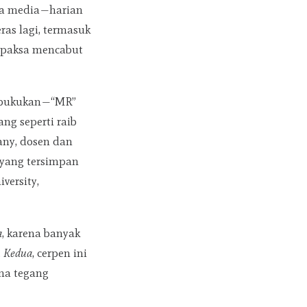
dua media—harian
ras lagi, termasuk
rpaksa mencabut
dibukukan—“MR”
ang seperti raib
any, dosen dan
yang tersimpan
versity,
a
, karena banyak
.
Kedua
, cerpen ini
ana tegang