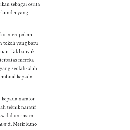
kan sebagai cerita
sekunder yang
‘aku’ merupakan
h tokoh yang baru
man. Tak banyak
 terbatas mereka
 yang seolah-olah
i pembual kepada
o kepada narator-
ah teknik naratif
tra
dalam sastra
sant
di Mesir kuno