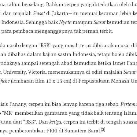
 dua tahun berselang. Bahkan cerpen yang diterbitkan oleh 
gi dan majalah
Siasat
di Jakarta—itu menuai kecaman lebih ke
 Indonesia. Sehingga baik
Nyata
maupun
Siasat
kemudian te
para pembaca menganggapnya tak pernah terbit.
eda nasib dengan “RSK” yang masih terus dibicarakan usai 
ah dibahas dalam kajian sastra Indonesia, tetapi boleh dibil
etidaknya sampai setengah abad kemudian ketika Ismet Fan
in University, Victoria, menemukannya di edisi majalah
Siasat
ofiche
(lembaran film 10 x 15 cm) di Perpustakaan Monash Uni
isis Fanany, cerpen ini bisa lenyap karena tiga sebab.
Pertam
“MR” memberikan gambaran yang tidak baik tentang Islam
jutan dari “RSK”. Dan
ketiga
, cerpen ini terbit di tengah suas
[2]
nya pemberontakan PRRI di Sumatera Barat.