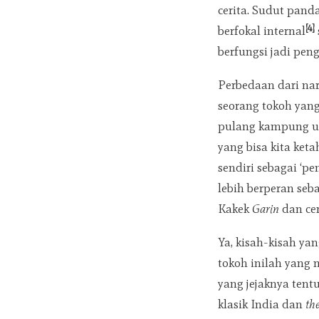
cerita. Sudut pand
[4]
berfokal internal
berfungsi jadi pen
Perbedaan dari nar
seorang tokoh yang
pulang kampung u
yang bisa kita ke
sendiri sebagai ‘p
lebih berperan seba
Kakek
Garin
dan ce
Ya, kisah-kisah ya
tokoh inilah yang 
yang jejaknya tentu
klasik India dan
th