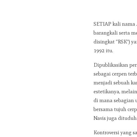
SETIAP kali nama A
barangkali serta m
disingkat “RSK”) y
1992 itu.
Dipublikasikan pe
sebagai cerpen terb
menjadi sebuah ka
estetikanya, melai
di mana sebagian 
bersama tujuh cer
Navis juga ditudu
Kontroversi yang s