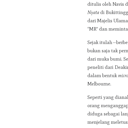
ditulis oleh Navis
Nyata
di Bukitting
dari Majelis Ulama
“MR” dan meminta 
Sejak itulah—berb
bukan saja tak pern
dari muka bumi. S
peneliti dari Deak
dalam bentuk
micr
Melbourne.
Seperti yang dianal
orang menganggap 
diduga sebagai lan
menjelang meletus