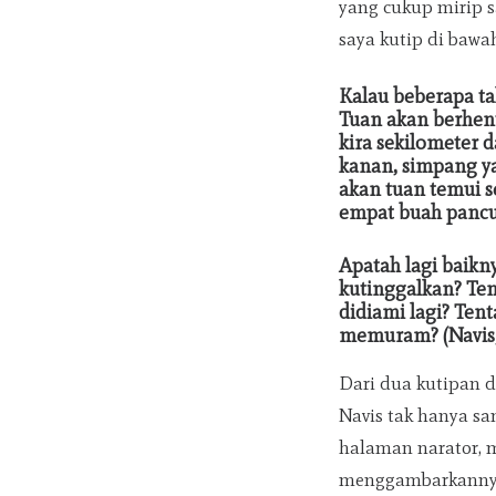
yang cukup mirip 
saya kutip di bawah
Kalau beberapa t
Tuan akan berhent
kira sekilometer 
kanan, simpang ya
akan tuan temui s
empat buah pancur
Apatah lagi baik
kutinggalkan? Te
didiami lagi? Ten
memuram? (Navis,
Dari dua kutipan d
Navis tak hanya 
halaman narator, 
menggambarkannya