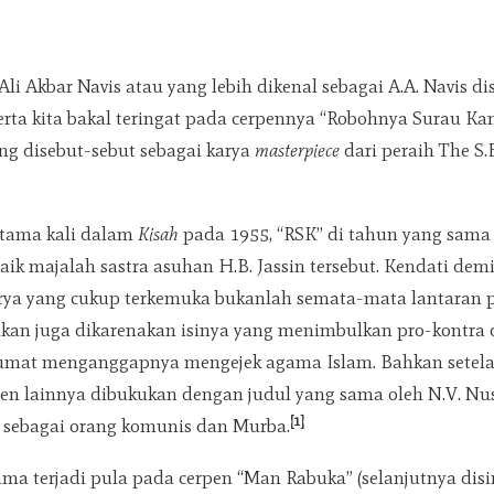
li Akbar Navis atau yang lebih dikenal sebagai A.A. Navis di
erta kita bakal teringat pada cerpennya “Robohnya Surau Kam
ang disebut-sebut sebagai karya
masterpiece
dari peraih The S.
rtama kali dalam
Kisah
pada 1955, “RSK” di tahun yang sama 
aik majalah sastra asuhan H.B. Jassin tersebut. Kendati demi
rya yang cukup terkemuka bukanlah semata-mata lantaran 
nkan juga dikarenakan isinya yang menimbulkan pro-kontra 
umat menganggapnya mengejek agama Islam. Bahkan setelah
pen lainnya dibukukan dengan judul yang sama oleh N.V. Nu
[1]
h sebagai orang komunis dan Murba.
ama terjadi pula pada cerpen “Man Rabuka” (selanjutnya dis