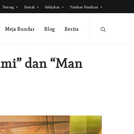
Tentang
Kontak
Kebijakan
Panduan Penulisan
Meja Bundar
Blog
Berita
ami” dan “Man