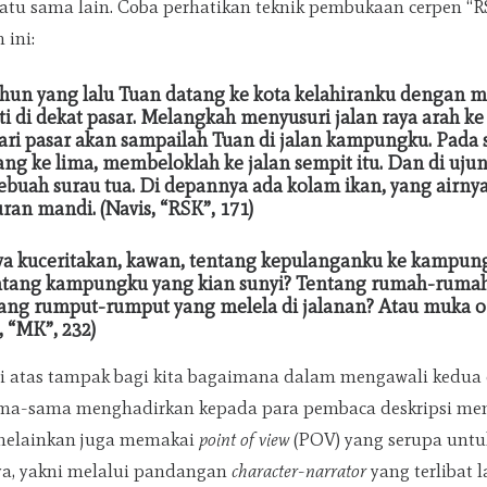
satu sama lain. Coba perhatikan teknik pembukaan cerpen “
 ini:
ahun yang lalu Tuan datang ke kota kelahiranku dengan 
i di dekat pasar. Melangkah menyusuri jalan raya arah ke 
dari pasar akan sampailah Tuan di jalan kampungku. Pada 
ng ke lima, membeloklah ke jalan sempit itu. Dan di ujung
ebuah surau tua. Di depannya ada kolam ikan, yang airny
an mandi. (Navis, “RSK”, 171)
nya kuceritakan, kawan, tentang kepulanganku ke kampun
ntang kampungku yang kian sunyi? Tentang rumah-rumah 
tang rumput-rumput yang melela di jalanan? Atau muka o
 “MK”, 232)
i atas tampak bagi kita bagaimana dalam mengawali kedua 
sama-sama menghadirkan kepada para pembaca deskripsi m
melainkan juga memakai
point of view
(POV) yang serupa untu
, yakni melalui pandangan
character-narrator
yang terlibat