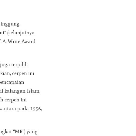
singgung,
i” (selanjutnya
E.A. Write Award
juga terpilih
kian, cerpen ini
pencapaian
di kalangan Islam,
 cerpen ini
santara pada 1956,
ingkat “MR”) yang