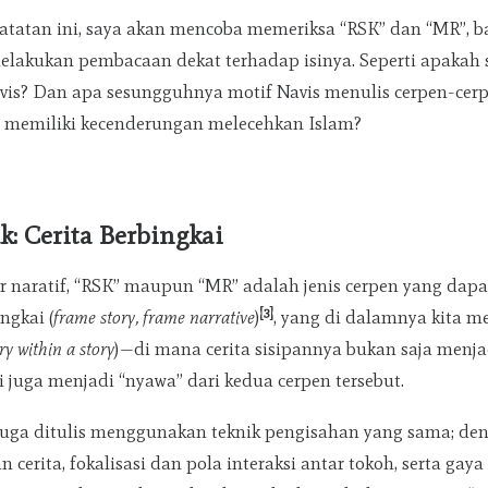
atatan ini, saya akan mencoba memeriksa “RSK” dan “MR”, bai
kukan pembacaan dekat terhadap isinya. Seperti apakah str
vis? Dan apa sesungguhnya motif Navis menulis cerpen-cerp
memiliki kecenderungan melecehkan Islam?
k: Cerita Berbingkai
r naratif, “RSK” maupun “MR” adalah jenis cerpen yang dap
[3]
ngkai (
frame story, frame narrative
)
, yang di dalamnya kita m
ry within a story
)—di mana cerita sisipannya bukan saja menja
i juga menjadi “nyawa” dari kedua cerpen tersebut.
uga ditulis menggunakan teknik pengisahan yang sama; d
an cerita, fokalisasi dan pola interaksi antar tokoh, serta ga