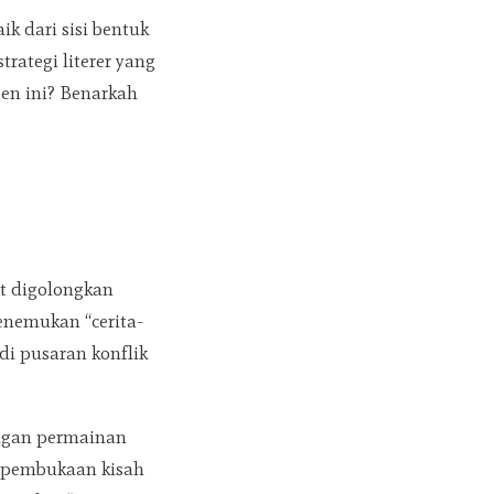
k dari sisi bentuk
ategi literer yang
en ini? Benarkah
at digolongkan
enemukan “cerita-
di pusaran konflik
engan permainan
ya pembukaan kisah