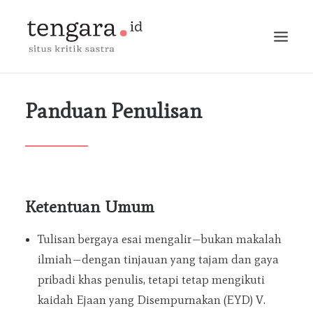
BERANDA
Panduan
Penulisan
TERBITAN
ESAI
MARGINALIA
Ketentuan Umum
PERCAKAPAN
MEJA BUNDAR
Tulisan bergaya esai mengalir—bukan makalah
BLOG
ilmiah—dengan tinjauan yang tajam dan gaya
pribadi khas penulis, tetapi tetap mengikuti
BERITA
kaidah Ejaan yang Disempurnakan (EYD) V.
CARI