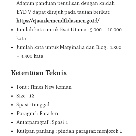
Adapun panduan penulisan dengan kaidah
TENTANG
EYD V dapat dirujuk pada tautan berikut:
KONTAK
https://ejaan.kemendikdasmen.go.id/
KEBIJAKAN
Jumlah kata untuk Esai Utama : 5.000 – 10.000
PANDUAN PENULISAN
kata
Jumlah kata untuk Marginalia dan Blog : 1.500
– 3.500 kata
Ketentuan Teknis
Font : Times New Roman
Size : 12
Spasi : tunggal
Paragraf : Rata kiri
Antarparagraf : Spasi 1
Kutipan panjang : pindah paragraf; menjorok 1