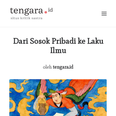
BERANDA
Dari Sosok Pribadi ke Laku
Ilmu
TERBITAN
ESAI
oleh
tengara.id
MARGINALIA
PERCAKAPAN
MEJA BUNDAR
BLOG
BERITA
CARI