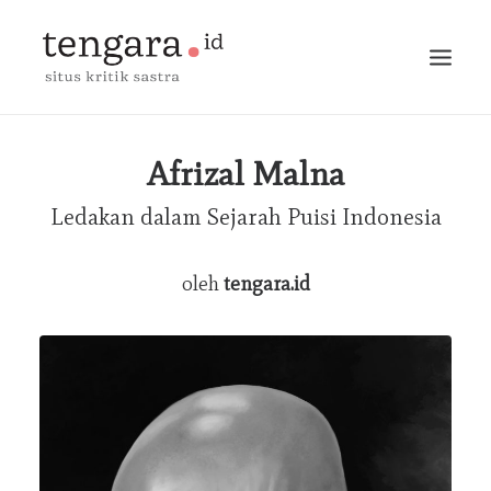
BERANDA
Afrizal Malna
Ledakan dalam Sejarah Puisi Indonesia
TERBITAN
ESAI
oleh
tengara.id
MARGINALIA
PERCAKAPAN
MEJA BUNDAR
BLOG
BERITA
CARI