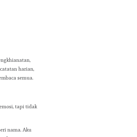
engkhianatan,
catatan harian,
 membaca semua.
mosi, tapi tidak
beri nama. Aku