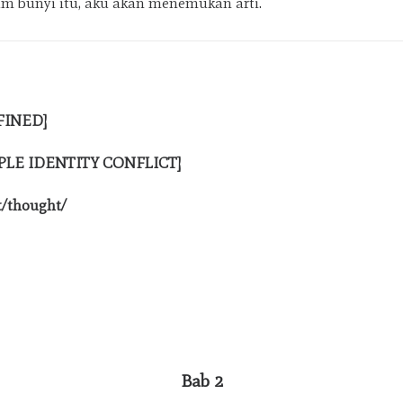
m bunyi itu, aku akan menemukan arti.
FINED]
PLE IDENTITY CONFLICT]
t/thought/
Bab 2