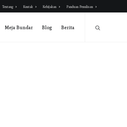
Tentang
Kontak
Kebijakan
Panduan Penulisan
Meja Bundar
Blog
Berita