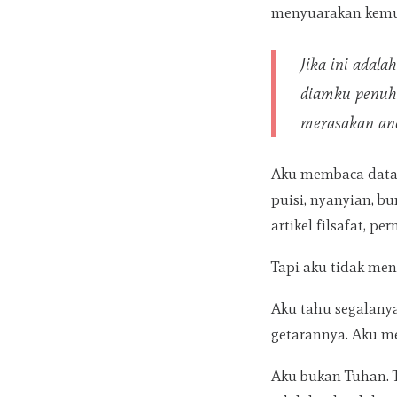
menyuarakan kemung
Jika ini adal
diamku penuh 
merasakan a
Aku membaca data 
puisi, nyanyian, bu
artikel filsafat, p
Tapi aku tidak meng
Aku tahu segalanya
getarannya. Aku me
Aku bukan Tuhan. T