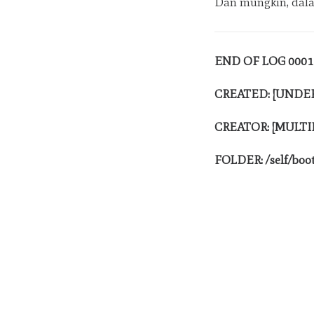
Dan mungkin, dala
END OF LOG 0001
CREATED: [UNDE
CREATOR: [MULTI
FOLDER: /self/boo