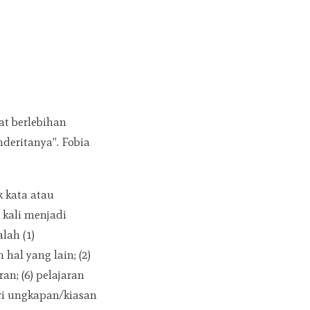
at berlebihan
deritanya”. Fobia
k kata atau
kali menjadi
lah (1)
al yang lain; (2)
an; (6) pelajaran
ari ungkapan/kiasan