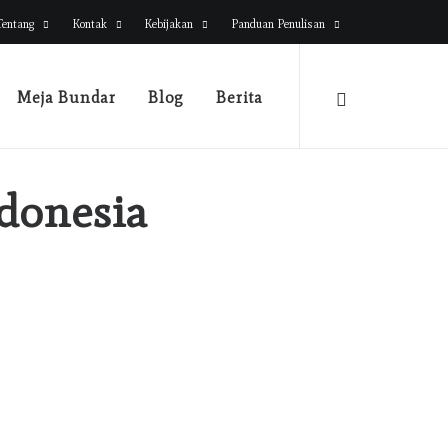
Tentang
Kontak
Kebijakan
Panduan Penulisan
Meja Bundar
Blog
Berita
ndonesia