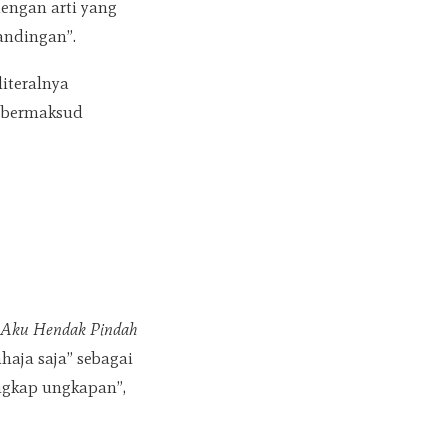
engan arti yang
andingan”.
literalnya
a bermaksud
a
Aku Hendak Pindah
aja saja” sebagai
angkap ungkapan”,