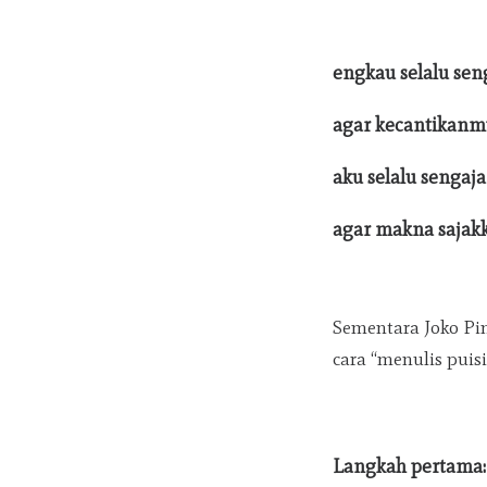
engkau selalu se
agar kecantikanm
aku selalu sengaj
agar makna sajakk
Sementara Joko Pi
cara “menulis puisi”
Langkah pertama: