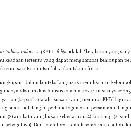
ar Bahasa Indonesia
(KBBI),
fobia
adalah “ketakutan yang sang
au keadaan tertentu yang dapat menghambat kehidupan pen
al tentu saja Komunistofobia dan Islamofobia.
“ungkapan” dalam konteks Linguistik memiliki arti “kelompo
g menyatakan makna khusus (makna unsur-unsurnya sering 
nya, “ungkapan” adalah “kiasan” yang menurut KKBI lagi ada
ang suatu hal dengan perbandingan atau persamaan dengan h
; (3) arti kata yang bukan sebenarnya; (4) lambang; (5) sindir
 dan sebagainya). Dan “metafora” adalah salah satu contoh d