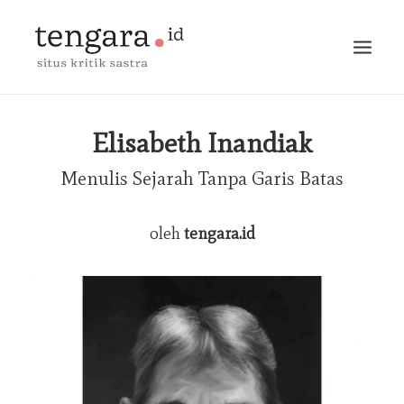
BERANDA
Elisabeth Inandiak
Menulis Sejarah Tanpa Garis Batas
TERBITAN
ESAI
oleh
tengara.id
MARGINALIA
PERCAKAPAN
MEJA BUNDAR
BLOG
BERITA
CARI