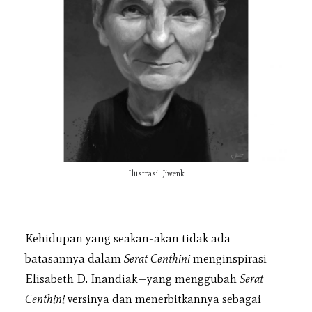
TENTANG
KONTAK
KEBIJAKAN
PANDUAN PENULISAN
Ilustrasi: Jiwenk
Kehidupan yang seakan-akan tidak ada
batasannya dalam
Serat Centhini
menginspirasi
Elisabeth D. Inandiak—yang menggubah
Serat
Centhini
versinya dan menerbitkannya sebagai