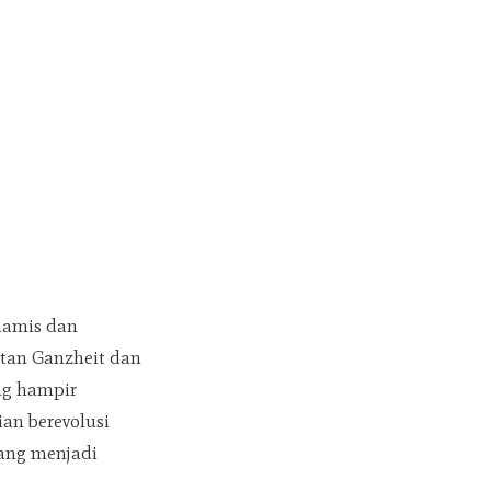
namis dan
atan Ganzheit dan
ang hampir
ian berevolusi
yang menjadi