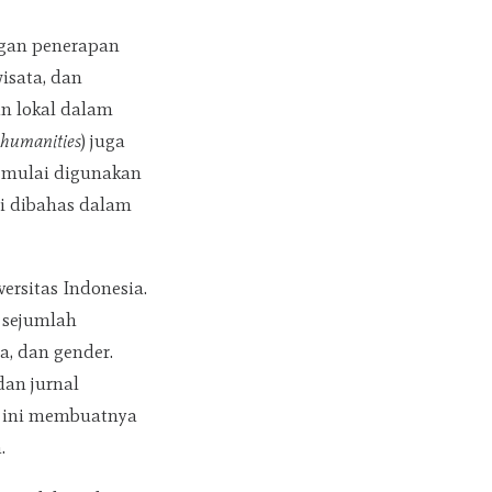
ngan penerapan
wisata, dan
n lokal dalam
l humanities
) juga
n mulai digunakan
ini dibahas dalam
ersitas Indonesia.
i sejumlah
a, dan gender.
dan jurnal
a ini membuatnya
.