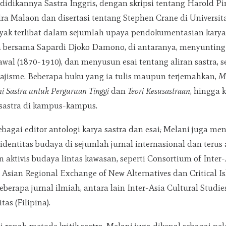
didikannya Sastra Inggris, dengan skripsi tentang Harold Pi
ra Malaon dan disertasi tentang Stephen Crane di Universita
nyak terlibat dalam sejumlah upaya pendokumentasian karya 
 bersama Sapardi Djoko Damono, di antaranya, menyunting 
wal (1870-1910), dan menyusun esai tentang aliran sastra, se
ajisme. Beberapa buku yang ia tulis maupun terjemahkan,
M
Sastra untuk Perguruan Tinggi
dan
Teori Kesusastraan
, hingga 
sastra di kampus-kampus.
sebagai editor antologi karya sastra dan esai
,
Melani juga menu
 identitas budaya di sejumlah jurnal internasional dan terus 
 aktivis budaya lintas kawasan, seperti Consortium of Inter-
, Asian Regional Exchange of New Alternatives dan Critical Is
eberapa jurnal ilmiah, antara lain Inter-Asia Cultural Studi
tas (Filipina).