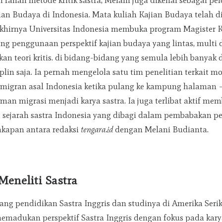
i ranah metode kritik sastra, Melani juga dikenal sebagai pe
an Budaya di Indonesia. Mata kuliah Kajian Budaya telah 
khirnya Universitas Indonesia membuka program Magister K
ng penggunaan perspektif kajian budaya yang lintas, multi d
 teori kritis. di bidang-bidang yang semula lebih banyak di
iplin saja. Ia pernah mengelola satu tim penelitian terkait 
 migran asal Indonesia ketika pulang ke kampung halaman 
an migrasi menjadi karya sastra. Ia juga terlibat aktif m
 sejarah sastra Indonesia yang dibagi dalam pembabakan pe
akapan antara redaksi
tengara.id
dengan Melani Budianta.
Meneliti Sastra
ang pendidikan Sastra Inggris dan studinya di Amerika Seri
madukan perspektif Sastra Inggris dengan fokus pada kary