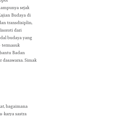
lopor
diampunya sejak
ajian Budaya di
an transdisiplin,
soroti dari
modal budaya yang
– termasuk
embantu Badan
r dasawarsa. Simak
kat, bagaimana
a-karya sastra