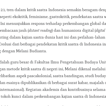
21, tren dalam kritik sastra Indonesia semakin beragam de
seperti ekokritik, feminisme, gastrokritik, pendekatan sastra 
. Ini menunjukkan respons terhadap perkembangan global da
Pembacaan jauh (
distant reading
) dan humaniora digital (
digita
ting dalam kajian sastra dunia hari ini dan perlahan-laha
Evolusi dari berbagai pendekatan kritik sastra di Indonesia 
 dengan Melani Budianta.
alah guru besar di Fakultas Ilmu Pengetahuan Budaya Univ
 metode kritik sastra di negeri ini, Melani dikenal melalu
libatkan aspek pascakolonial, sastra bandingan, studi buday
dan esainya dipublikasikan di berbagai surat kabar, majalah 
internasional). Kegiatan akademis dan kontribusinya selam
 tokoh kunci dalam perkembangan kajian sastra di Indonesia