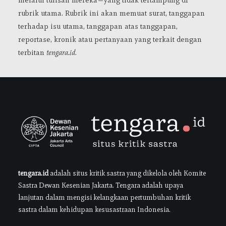
melalui tulisan mereka—yang tidak tertampung di
rubrik utama. Rubrik ini akan memuat surat, tanggapan
terhadap isu utama, tanggapan atas tanggapan,
reportase, kronik atau pertanyaan yang terkait dengan
terbitan
tengara.id
.
tengara.id
adalah situs kritik sastra yang dikelola oleh Komite
Sastra Dewan Kesenian Jakarta. Tengara adalah upaya
lanjutan dalam mengisi kelangkaan pertumbuhan kritik
sastra dalam kehidupan kesusastraan Indonesia.