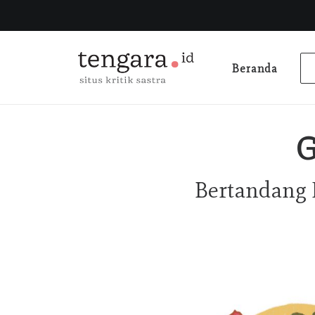
Beranda
G
Bertandang K