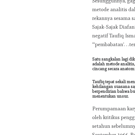
Sesungguhnya, ga
metode analitis da
rekannya sesama sa
Sajak-Sajak Diafan
negatif Taufiq Ism
“‘pembabatan’. . .t
Satu sangkalan lagi di
adalah metode analitis
cincang secara anatomi
Taufiq tepat sekali men
kehilangan suasana saj
berpendirian bahwa buk
menentukan unsur.
Perumpamaan karya
oleh kritikus peng
setahun sebelumny
September 1966. P