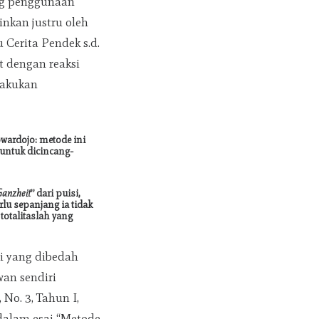
g penggunaan
inkan justru oleh
Cerita Pendek s.d.
t dengan reaksi
lakukan
owardojo: metode ini
 untuk dicincang-
Ganzheit
” dari puisi,
lu sepanjang ia tidak
totalitaslah yang
i yang dibedah
wan sendiri
, No. 3, Tahun I,
dalam esai “Metode