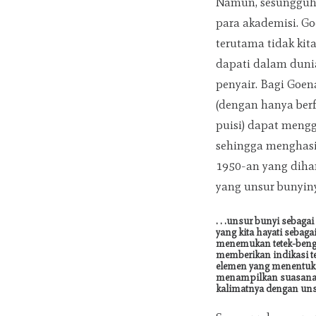
Namun, sesungguhny
para akademisi. Go
terutama tidak kita
dapati dalam duni
penyair. Bagi Goen
(dengan hanya ber
puisi) dapat mengg
sehingga menghasil
1950-an yang diha
yang unsur bunyi
. . .unsur bunyi sebaga
yang kita hayati sebaga
menemukan tetek-benge
memberikan indikasi te
elemen yang menentu
menampilkan suasana
kalimatnya dengan uns