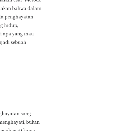
gatakan bahwa dalam
ada penghayatan
ng hidup,
li apa yang mau
enjadi sebuah
nghayatan sang
 menghayati, bukan
menghayati karya