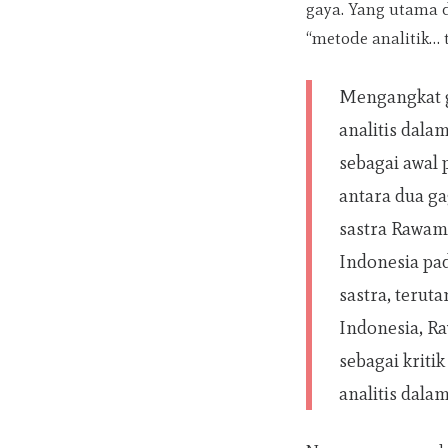
gaya. Yang utama d
“metode analitik…
Mengangkat 
analitis dala
sebagai awal 
antara dua ga
sastra Rawama
Indonesia pa
sastra, terut
Indonesia, R
sebagai krit
analitis dala