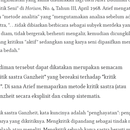
tik Seni” di
Horison
, No. 4, Tahun III, April 1968. Arief men
gan “metode analitis” yang “mengutamakan analisa sebelum 
stra, “. . .tidak dibiarkan berbicara sebagai subyek merdeka ya
diam, tidak bergerak, berhenti mengalir, kemudian dicungki
sang kritikus “aktif” sedangkan sang karya seni dipasifkan m
ja bedah.”
udiman tersebut dapat dikatakan merupakan semacam
itik sastra Ganzheit” yang bereaksi terhadap “kritik
is”. Di sana Arief memaparkan metode kritik sastra (atau
anzheit secara eksplisit dan cukup sistematis.
k sastra Ganzheit, kata kuncinya adalah “penghayatan”: pe
karya yang dikritiknya. Mengkritik dipandang sebagai tindak
laah atau meneliti. Mengkritik sebuah karya sastra berarti 