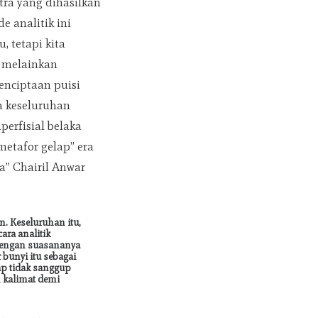
tra yang dihasilkan
 analitik ini
, tetapi kita
, melainkan
enciptaan puisi
a keseluruhan
perfisial belaka
metafor gelap” era
” Chairil Anwar
n. Keseluruhan itu,
cara analitik
 dengan suasananya
bunyi itu sebagai
tap tidak sanggup
 kalimat demi