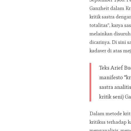
Ganzheit dalam Kri
kritik sastra den
totalitas”, karya sa
melainkan disuruh 
dicarinya. Di sini 
kadaver di atas me
Teks Arief B
manifesto “kr
sastra analit
kritik seni) G
Dalam metode kriti
kritikus terhadap 
menganalisis, mene