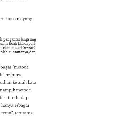
itu suasana yang
lah pengantar langsung
n ia tidak kita dapati
en-elemen dari
Ganzheit
, oleh suasananya, dan
ebagai “metode
ik “lazimnya
udian ke arah kata
menampik metode
dekat terhadap
i hanya sebagai
l tema”, terutama