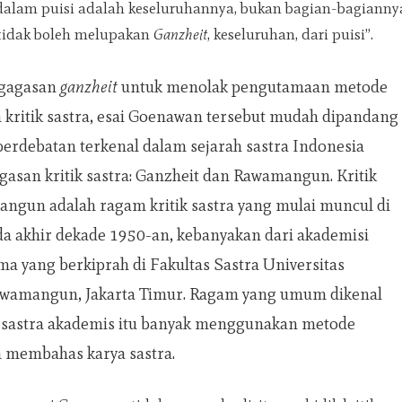
alam puisi adalah keseluruhannya, bukan bagian-bagiannya
 tidak boleh melupakan
Ganzheit
, keseluruhan, dari puisi”.
gagasan
ganzheit
untuk menolak pengutamaan metode
m kritik sastra, esai Goenawan tersebut mudah dipandang
perdebatan terkenal dalam sejarah sastra Indonesia
gasan kritik sastra: Ganzheit dan Rawamangun. Kritik
ngun adalah ragam kritik sastra yang mulai muncul di
da akhir dekade 1950-an, kebanyakan dari akademisi
ama yang berkiprah di Fakultas Sastra Universitas
awamangun, Jakarta Timur. Ragam yang umum dikenal
ik sastra akademis itu banyak menggunakan metode
m membahas karya sastra.