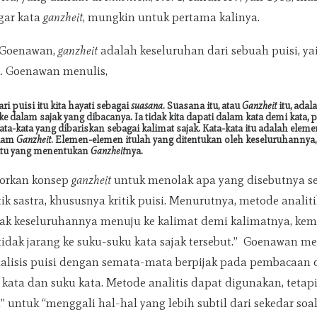
gar kata
ganzheit
, mungkin untuk pertama kalinya.
 Goenawan,
ganzheit
adalah keseluruhan dari sebuah puisi, ya
. Goenawan menulis,
 puisi itu kita hayati sebagai
suasana
. Suasana itu, atau
Ganzheit
itu, ada
 dalam sajak yang dibacanya. Ia tidak kita dapati dalam kata demi kata, pu
ata-kata yang dibariskan sebagai kalimat sajak. Kata-kata itu adalah elem
alam
Ganzheit
. Elemen-elemen itulah yang ditentukan oleh keseluruhannya
itu yang menentukan
Ganzheit
nya.
orkan konsep
ganzheit
untuk menolak apa yang disebutnya s
tik sastra, khususnya kritik puisi. Menurutnya, metode analit
jak keseluruhannya menuju ke kalimat demi kalimatnya, kem
tidak jarang ke suku-suku kata sajak tersebut.” Goenawan 
nalisis puisi dengan semata-mata berpijak pada pembacaan 
i kata dan suku kata. Metode analitis dapat digunakan, tetap
untuk “menggali hal-hal yang lebih subtil dari sekedar soa