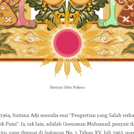
Ilustrasi: Gelar Prakosa
i 1964. Sutisna Adji menulis esai “Pengertian yang Salah ter
tik Puisi”. Ia, tak lain, adalah Goenawan Mohamad, penyair 
 itu, yang dimuat di
Indonesia
, No. 1, Tahun XV, Juli 1965, ma