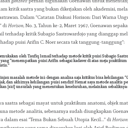
gasan
ganzheit
pernah digunakan Goenawan untuk menentan
lam kritik sastra yang bukan dikerjakan oleh akademisi, mela
strawan. Dalam “Catatan Diskusi Horison: Dari Warna Ungu 
” di
Horison
, No. 3, Tahun ke-2, Maret 1967, Goenawan sepaka
ail terhadap kritik Subagio Sastrowardojo yang dianggap me
erhadap puisi Arifin C. Noer secara tak tanggung-tanggung”:
kemukakan oleh Taufiq Ismail terhadap metode kritik puisi Subagio Sastr
, yang “menempatkan puisi Arifin sebagai kadaver di atas meja praktikum
stis.”
injau masalah metode ini: dengan analisa saja kritikus bisa kehilangan “
ak, dan akhirnya kehilangan puisi sendiri! Hemat saya metode analitis per
an [sic!] unsurlah yang menentukan keseluruhan, melainkan sebaliknya: 
 sastra sebagai mayat untuk praktikum anatomi, objek mat
guna metode analitis, sebenarnya sudah diungkapkan Goena
a dalam esai “Tema Bukan Sebuah Utopia Kecil…” di
Horison
engibaratan yang sama disuarakan lagi oleh Arief Budiman 