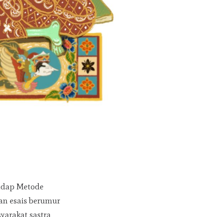
hadap Metode
dan esais berumur
syarakat sastra