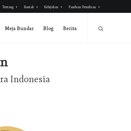
Tentang
Kontak
Kebijakan
Panduan Penulisan
Meja Bundar
Blog
Berita
un
tra Indonesia